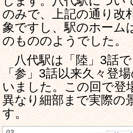
します。八代駅につい
のみで、上記の通り改札
象ですし、駅のホーム
のもののようでした。
八代駅は「陸」3話で
「参」3話以来久々登
いました。この回で登
異なり細部まで実際の
す。
03