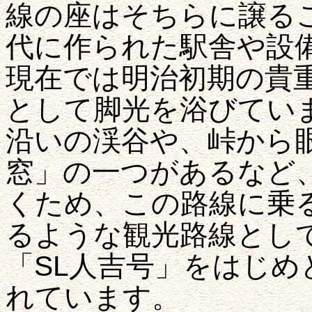
線の座はそちらに譲る
代に作られた駅舎や設
現在では明治初期の貴
として脚光を浴びてい
沿いの渓谷や、峠から
窓」の一つがあるなど
くため、この路線に乗
るような観光路線とし
「SL人吉号」をはじ
れています。