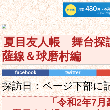
夏目友人帳 舞台探訪
薩線＆球磨村編
facebook
twitter
探訪日：ページ下部に
「令和2年7