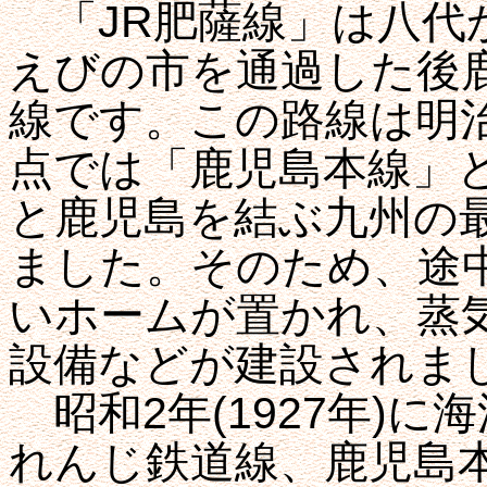
「JR肥薩線」は八代
えびの市を通過した後
線です。この路線は明治4
点では「鹿児島本線」
と鹿児島を結ぶ九州の
ました。そのため、途
いホームが置かれ、蒸
設備などが建設されま
昭和2年(1927年)に
れんじ鉄道線、鹿児島