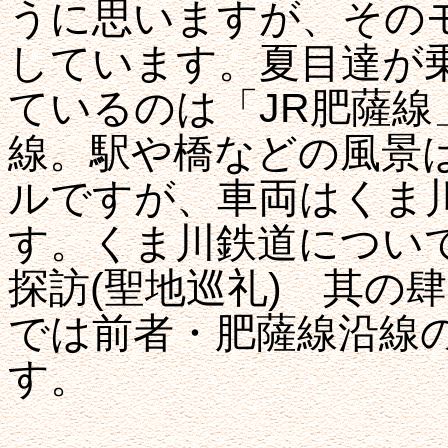
うに思いますが、その
しています。夏目達が
ているのは「JR肥薩線
線。駅や橋などの風景
ルですが、車両はくま
す。くま川鉄道につい
探訪(聖地巡礼) 其の
では前者・肥薩線沿線
す。