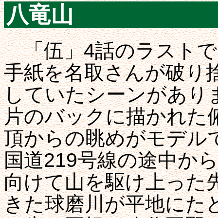
八竜山
「伍」4話のラストで
手紙を名取さんが破り
していたシーンがあり
片のバックに描かれた
頂からの眺めがモデル
国道219号線の途中か
向けて山を駆け上った
きた球磨川が平地にた