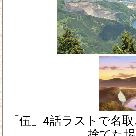
「伍」4話ラストで名
捨てた