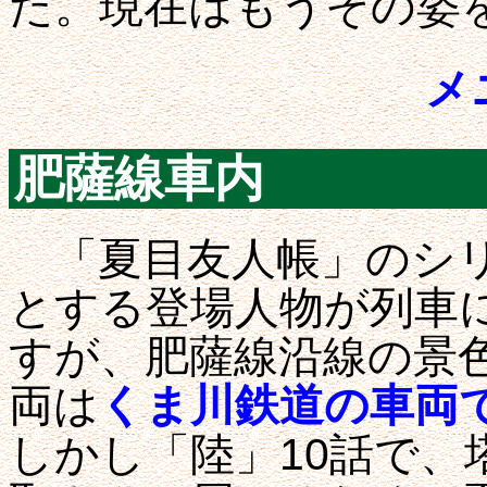
た。現在はもうその姿
メ
肥薩線車内
「夏目友人帳」のシリ
とする登場人物が列車
すが、肥薩線沿線の景
両は
くま川鉄道の車両
しかし「陸」10話で