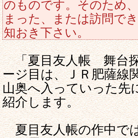
のものです。そのため
まった、または訪問で
知おき下さい。
「夏目友人帳 舞台探訪
ージ目は、ＪＲ肥薩線
山奥へ入っていった先
紹介します。
夏目友人帳の作中では