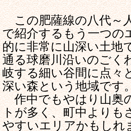
この肥薩線の八代～人
で紹介するもう一つの
的に非常に山深い土地で
通る球磨川沿いのごく
岐する細い谷間に点々
深い森という地域です
作中でもやはり山奥の
トが多く、町中よりも
やすいエリアかもしれ