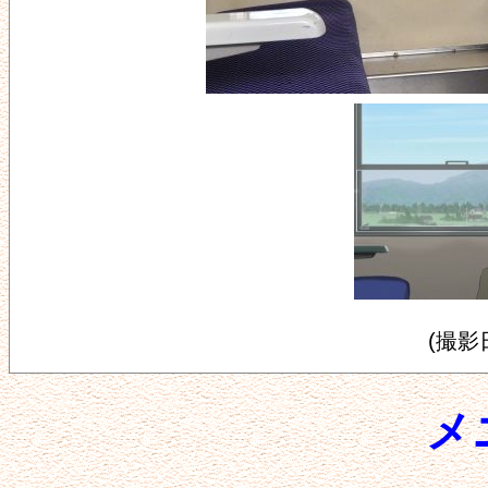
(撮影日
メ