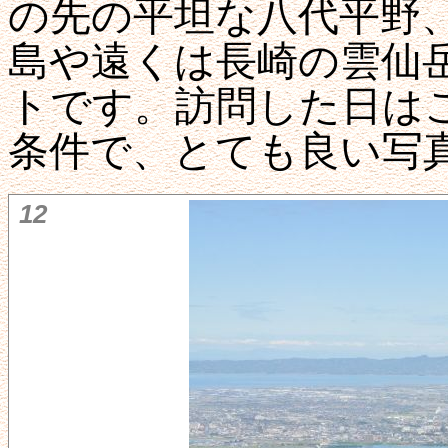
の先の平坦な八代平野
島や遠くは長崎の雲仙
トです。訪問した日は
条件で、とても良い写
12