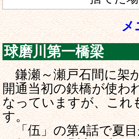
メ
球磨川第一橋梁
鎌瀬～瀬戸石間に架か
開通当初の鉄橋が使わ
なっていますが、これ
す。
「伍」の第4話で夏目