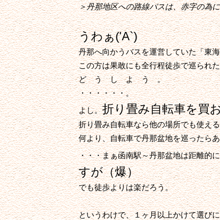
＞丹那地区への路線バスは、赤字の為に
うわぁ('A`)
丹那へ向かうバスを運営していた「東海
この方は果敢にも全行程徒歩で巡られた
ど う し よ う 。
・・・・・・。
折り畳み自転車を買
よし。
折り畳み自転車なら他の場所でも使える
何より、自転車で丹那盆地を巡ったらあ
・・・まぁ函南駅～丹那盆地は距離的に
すが（爆）
でも徒歩よりは楽だろう。
というわけで、１ヶ月以上かけて選びに