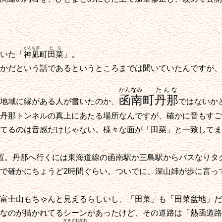
かんなぎ
たな
いた「
神凪
町
田菜
」。
かだという話であるというところまでは聞いていたんですが、
かんなみ
たんな
函南
町
丹那
地域に縁がある人が書いたのか、
ではないか
丹那トンネルの真上にあたる場所なんですが、確かに音もすご
てるのは音感だけじゃない。様々な面が「田菜」と一致してま
置。丹那へ行くには東海道線の函南駅か三島駅からバスなりタ
で確かにちょうど2時間ぐらい。ついでに、深山姉が歩に言っ
富士山もちゃんと見えるらしいし、「田菜」も「田菜盆地」だ
なのが描かれてるシーンがあったけど、その道路は「熱函道路
かきざわがわ