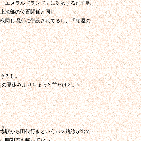
「エメラルドランド」に対応する別荘地
上流部の位置関係と同じ。
様同じ場所に併設されてるし、「頭屋の
きるし。
の夏休みよりちょっと前だけど。)
いば
場
駅から田代行きというバス路線が出て
に時刻表も載ってない。