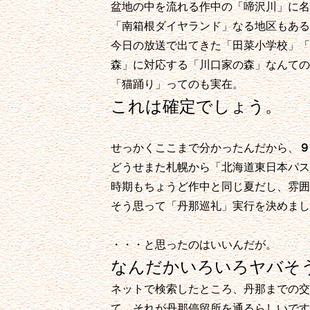
盆地の中を流れる作中の「
啼沢川
」に名
「南箱根ダイヤランド」なる地区もある
今日の放送で出てきた「田菜小学校」「
森」に対応する「川口家の森」なんての
「猫踊り」ってのも実在。
これは確定でしょう。
せっかくここまで分かったんだから、
９
どうせまた札幌から「北海道東日本パス
時期もちょうど作中と同じ夏だし、雰囲
そう思って「丹那巡礼」実行を決めまし
・・・と思ったのはいいんだが。
なんだかいろいろヤバそ
ネットで検索したところ、丹那までの交
て、それが丹那停留所を通るらしいです