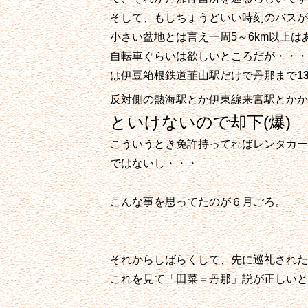
そして、もしちょうどいい時刻のバスが
小さい盆地とは言え一周5～6km以上
自転車ぐらいは欲しいところだが・・・
は伊豆箱根鉄道韮山駅だけで丹那まで
1
反対側の熱海駅とか伊東線来宮駅とかか
といけないので却下(爆)
こういうとき免許持ってればレンタカー
ではないし・・・
こんな事を思ってたのが６月ごろ。
それからしばらくして、先に巡礼された
これを見て「田菜＝丹那」説が正しいと