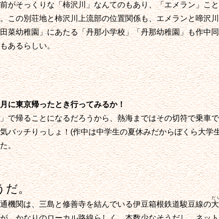
前がそっくりな「
柿沢川
」なんてのもあり、「エメラン」こと
。この別荘地と柿沢川上流部の位置関係も、エメランと啼沢川
田菜幼稚園」にあたる「丹那小学校」「丹那幼稚園」も作中同
もあるらしい。
月に東京帰ったとき行ってみるか！
」で帰ることになるだろうから、熱海まではその切符で乗車で
気バッチりっしょ！(作中は中学生の夏休みだからぼくら大学生
た。
うだ。
だ
通機関は、三島と修善寺を結んでいる伊豆箱根鉄道駿豆線の
大
が、かなりのローカル路線らしく、本数少なそうだし、ネット