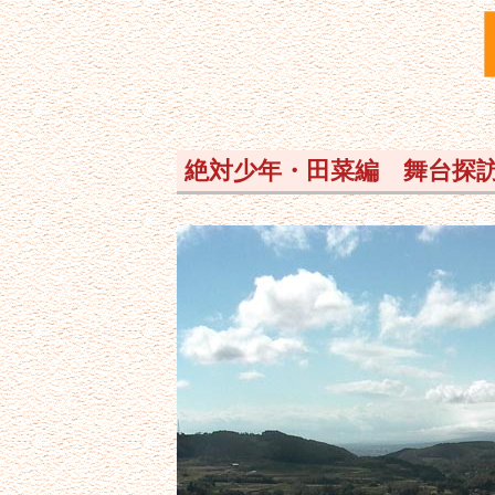
絶対少年・田菜編 舞台探